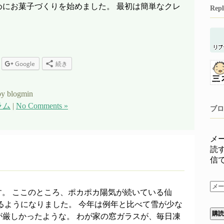
めにお菓子づくりを始めました。 最初は簡単なクレ
Re
Google
続き
y blogmin
ラム
|
No Comments »
ブロ
メ
読
信
メ
す。 ここのところ、ポカポカ陽気が続いている仙
ー
るようになりました。 今年は例年と比べて雪が少な
ル
が厳しかったような。 わが家の窓ガラスが、毎日凍
ア