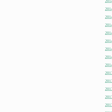
20
20
20
20
20
20
20
20
20
20
20
20
20
20