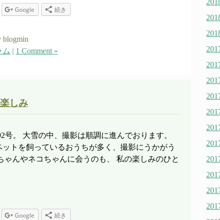
20
Google
続き
20
20
 blogmin
20
ラム
|
1 Comment »
20
20
20
楽しみ
20
20
海道92号。 大雪の中、撮影は順調に進んでおります。
20
ペットを飼っているおうちが多く、撮影にうかがう
20
ちゃんやネコちゃんに会うのも、 私の楽しみのひと
20
20
20
Google
続き