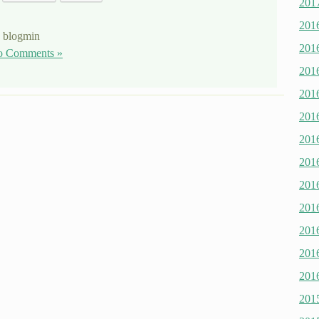
20
20
 blogmin
20
 Comments »
20
20
20
20
20
20
20
20
20
20
20