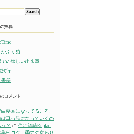
の投稿
oTime
こかぶり猫
店での嬉しい出来事
湾旅行
子書籍
のコメント
が白髪頭になってるころ、
前は真っ黒になっているの
ろう？
に
住宅雑誌Replan
集部ログ » 季節の変わり