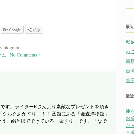
ド
レ
ス
最近
Google
続き
#Sh
y blogmin
ね
ラム
|
No Comments »
書
台
電
最近
Yです。ライターRさんより素敵なプレゼントを頂き
俺
「シルクあかすり」！！ 函館にある「金森洋物舘」
お
いう、絹と綿でできている「垢すり」です。「なで
だ
＊編