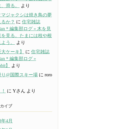
は、滑る。
より
タマジャクシは焼き鳥の夢
見るか？
に
住宅雑誌
plan＊編集部ログ » 木を見
森を見る。たまには枝や根
見よう。
より
巨大ケーキ】
に
住宅雑誌
plan＊編集部ログ »
bit】
より
滑り@国際スキー場
に
roro
り
？！
に
Yさん
より
カイブ
18年4月