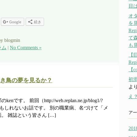
目
オ
Google
続き
を
Re
て
y blogmin
も
ラム
|
No Comments »
【
Re
【co
初
き鳥の夢を見るか？
よ
え
。 前回（http://web.replan.ne.jp/blog1/?
るかもしれないお話です。 別の職業病、名づけて「メ
アー
 雑誌という皆さん […]
20