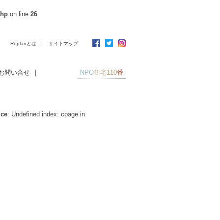
php
on line
26
｜
Replanとは
サイトマップ
お問い合せ
｜
NPO
住宅
110
番
ice
: Undefined index: cpage in