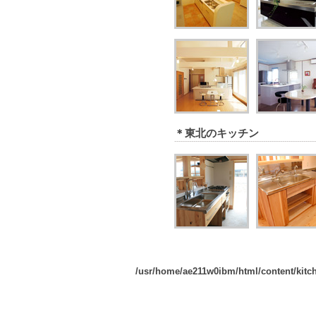
＊東北のキッチン
/usr/home/ae211w0ibm/html/content/kitc