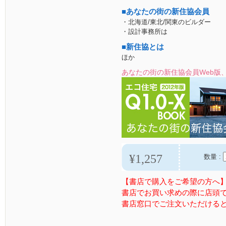
■あなたの街の新住協会員
・北海道/東北/関東のビルダー
・設計事務所は
■新住協とは
ほか
あなたの街の新住協会員Web版
¥1,257
数量 :
【書店で購入をご希望の方へ
書店でお買い求めの際に店頭
書店窓口でご注文いただける