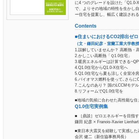
に4 つのグレードを設けた「Q1.
で、よりその地域の特性を生かし
ー住宅を提案し、幅広く建設され
Contents
■住まいにおけるCO2排出ゼロを
（文・鎌田紀彦・室蘭工業大学教
1.誤解していませんか？ 高断熱・
2.かしこい高断熱「Ｑ1.0住宅」
3.暖房エネルギーは計算できる~Q
4.Q1.0住宅からQ1.0-X住宅へ
5.Q1.0住宅なら夏も涼しく全室冷
6.バイオマス燃料を使って､さらに
7.こんなのあり？ 国のLCCMモデ
8.リフォームでQ1.0住宅を
■地域の気候に合わせた高性能な住
Q1.0住宅実例集
■ ［鼎談］ゼロエネルギーを目指す
鎌田 紀彦 × Franois-Xavier Lienhart 
■東日本大震災を経験して実感した
会沢 健二（新住協事務局長）