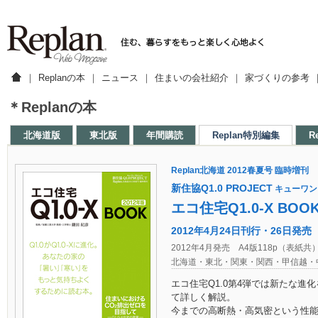
｜
Replanの本
｜
ニュース
｜
住まいの会社紹介
｜
家づくりの参考
＊Replanの本
北海道版
東北版
年間購読
Replan特別編集
R
Replan北海道 2012春夏号 臨時増刊
新住協Q1.0 PROJECT
キューワン
エコ住宅Q1.0-X BOOK
2012年4月24日刊行・26日発売
2012年4月発売 A4版118p（表紙共）
北海道・東北・関東・関西・甲信越・
エコ住宅Q1.0第4弾では新たな進化を
て詳しく解説。
今までの高断熱・高気密という性能の